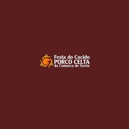
FEBRERO 19, 2025
COCIDO PORCO CELTA
,
EVENTO
,
FERIA
,
NOVEDADES
,
PRENSA
El porco celta: de la
extinción a la alta
gastronomía